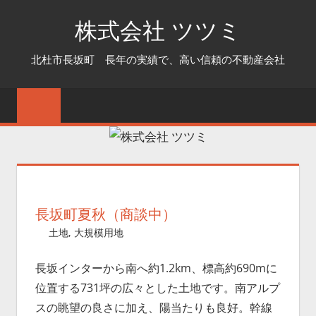
コ
株式会社 ツツミ
ン
テ
北杜市長坂町 長年の実績で、高い信頼の不動産会社
ン
ツ
へ
ス
キ
ッ
プ
長坂町夏秋（商談中）
2025年7月24日
e-tutumi_nagasaka
土地
,
大規模用地
長坂インターから南へ約1.2km、標高約690mに
位置する731坪の広々とした土地です。南アルプ
スの眺望の良さに加え、陽当たりも良好。幹線