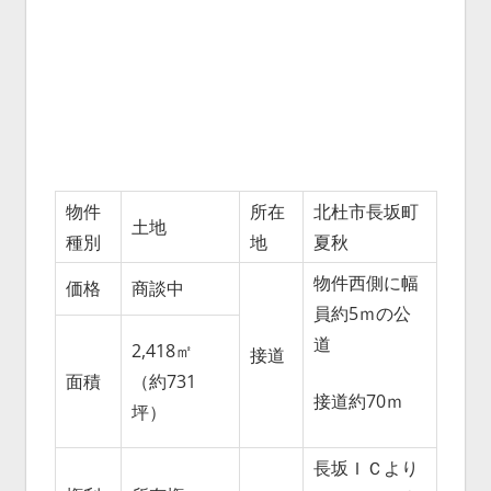
物件
所在
北杜市長坂町
土地
種別
地
夏秋
物件西側に幅
価格
商談中
員約5ｍの公
道
2,418㎡
接道
面積
（約731
接道約70ｍ
坪）
長坂ＩＣより