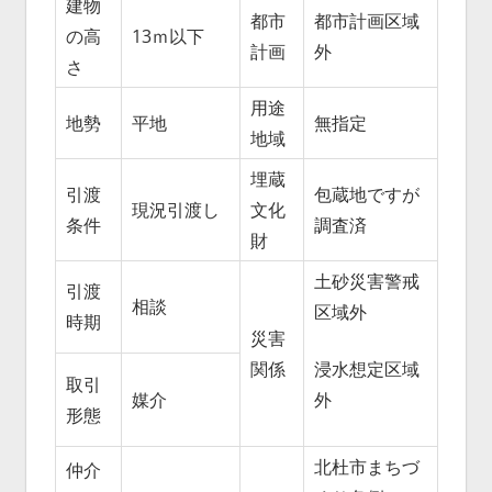
建物
都市
都市計画区域
の高
13ｍ以下
計画
外
さ
用途
地勢
平地
無指定
地域
埋蔵
引渡
包蔵地ですが
現況引渡し
文化
条件
調査済
財
土砂災害警戒
引渡
相談
区域外
時期
災害
関係
浸水想定区域
取引
媒介
外
形態
北杜市まちづ
仲介