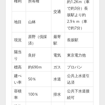
権利
所有権
約1.2Kｍ（車
で約3分）長
交通
坂駅より約
2.9ｋｍ（車
地目
山林
で約7分）
原野（伐採
最寄
現況
長坂駅
済）
駅
陽当
良好
電気
東京電力他
り
標高
約690ｍ
ガス
プロパン
建ぺ
公共上水道引
50％
水道
い率
込済
容積
公共下水道接
100％
排水
率
続可