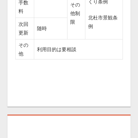
くり条例
手数
その
料
他制
北杜市景観条
限
次回
例
随時
更新
その
利用目的は要相談
他