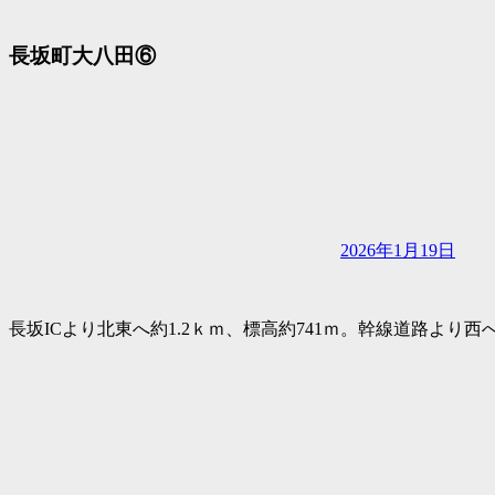
長坂町大八田⑥
2026年1月19日
長坂ICより北東へ約1.2ｋｍ、標高約741ｍ。幹線道路