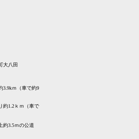
町大八田
3.9kｍ（車で約9
約1.2ｋｍ（車で
約3.5ｍの公道
）