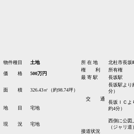
物件種目
土地
所 在 地
北杜市長坂
権 利
所有権
価 格
500万
円
最 寄 駅
長坂駅
長坂駅より約
面 積
326.43㎡（約98.74坪）
分）
交 通
長坂ＩＣより
地 目
宅地
約4分）
西側に公図上
現 況
宅地
（ジャリ道
接道状況