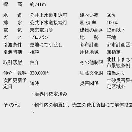
標 高
約741ｍ
水 道
公共上水道引込可
建ぺい率
50％
排 水
公共下水道接続可
容 積 率
100％
電 気
東京電力等
建物の高さ
13ｍ以下
ガ ス
プロパン
地 勢
平地
引渡条件
更地にて引渡し
都市計画
都市計画区
引渡時期
相談
用途地域
無指定
北杜市まち
取引形態
仲介
その他制限
市景観条例
仲介手数料
330,000円
埋蔵文化財
該当あり
次回更新予
土砂災害警
随時
災害関係
定日
定区域外
・境界は確定済み
そ の 他
・物件内の物置は、売主の費用負担にて解体撤
し