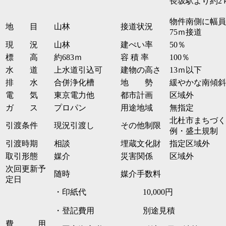
長坂駅より約2
物件南側に幅員
地 目
山林
接道状況
75ｍ接道
現 況
山林
建ぺい率
50％
標 高
約683ｍ
容 積 率
100％
水 道
上水道引込可
建物の高さ
13ｍ以下
排 水
合併浄化槽
地 勢
緩やかな南傾斜
電 気
東京電力他
都市計画
区域外
ガ ス
プロパン
用途地域
無指定
北杜市まちづく
引渡条件
現況引渡し
その他制限
例・盛土規制
引渡時期
相談
埋蔵文化財
指定区域外
取引形態
媒介
災害関係
区域外
次回更新予
随時
媒介手数料
定日
・印紙代 10,000円
・登記費用 別途見積
費 用