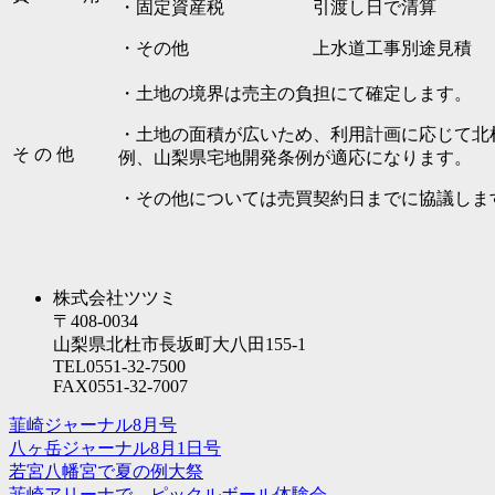
・固定資産税 引渡し日で清算
・その他 上水道工事別途見積
・土地の境界は売主の負担にて確定します。
・土地の面積が広いため、利用計画に応じて北
そ の 他
例、山梨県宅地開発条例が適応になります。
・その他については売買契約日までに協議しま
株式会社ツツミ
〒408-0034
山梨県北杜市長坂町大八田155-1
TEL0551-32-7500
FAX0551-32-7007
韮崎ジャーナル8月号
八ヶ岳ジャーナル8月1日号
若宮八幡宮で夏の例大祭
韮崎アリーナで、ピックルボール体験会