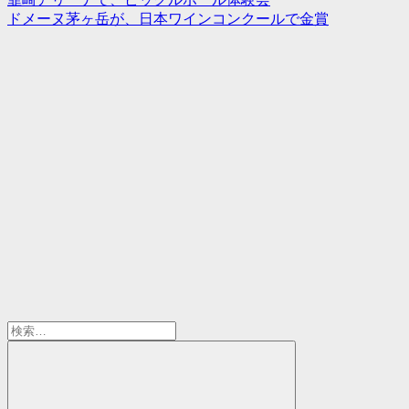
ドメーヌ茅ヶ岳が、日本ワインコンクールで金賞
検
索
対
象: