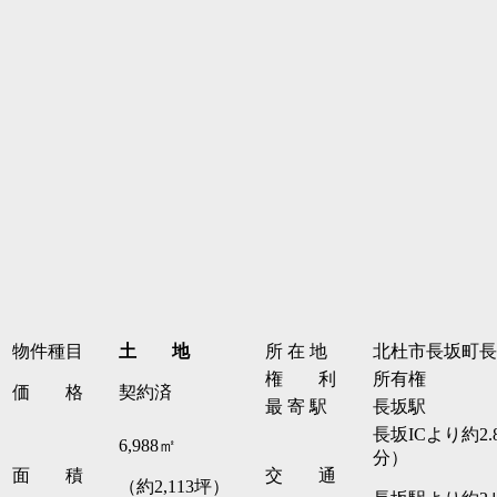
物件種目
土 地
所 在 地
北杜市長坂町長
権 利
所有権
価 格
契約済
最 寄 駅
長坂駅
長坂ICより約2
6,988㎡
分）
面 積
交 通
（約2,113坪）