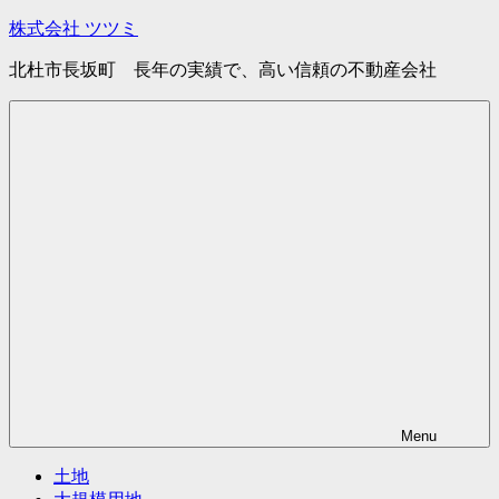
コ
株式会社 ツツミ
ン
北杜市長坂町 長年の実績で、高い信頼の不動産会社
テ
ン
ツ
へ
ス
キ
ッ
プ
Menu
土地